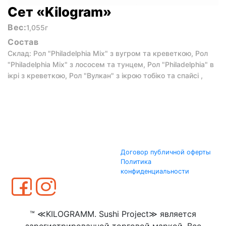
Сет «Kilogram»
Вес:
1,055г
Состав
Склад: Рол "Philadelphia Mix" з вугром та креветкою, Рол
"Philadelphia Mix" з лососем та тунцем, Рол "Philadelphia" в
ікрі з креветкою, Рол "Вулкан" з ікрою тобіко та спайсі ,
Договор публичной оферты
Политика
конфиденциальности
™ ≪KILOGRAMM. Sushi Project≫ является