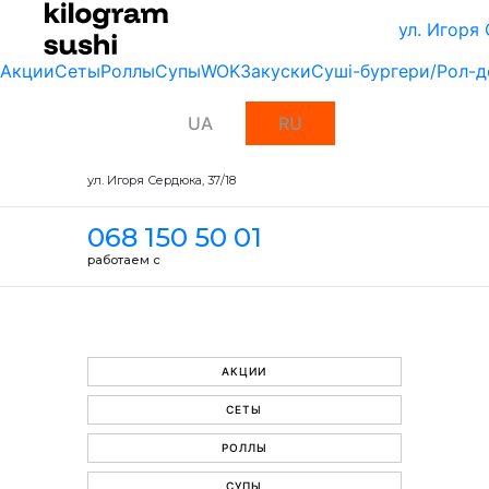
ул. Игоря
Акции
Сеты
Роллы
Супы
WOK
Закуски
Суші-бургери/Рол-д
UA
RU
ул. Игоря Сердюка, 37/18
068 150 50 01
работаем с
АКЦИИ
СЕТЫ
РОЛЛЫ
СУПЫ